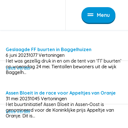
Nieuws
Menu
Filters
Wijk
Wijkvernieuwing
Geslaagde FF buurten in Baggelhuizen
6 juni 2023
1077 Vertoningen
Het was gezellig druk in en om de tent van ‘FF buurten’
Zoeken
op woensdag 24 mei. Tientallen bewoners uit de wijk
Lees verder
Baggelh...
Assen Bloeit in de race voor Appeltjes van Oranje
31 mei 2023
1045 Vertoningen
Het buurtinitiatief Assen Bloeit in Assen-Oost is
genomineerd voor de Koninklijke prijs Appeltje van
Lees verder
Oranje. Dit is...