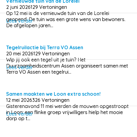
Vernieuwde tuin van de Lorelei
2 juni 2026
129 Vertoningen
Op 12 mei is de vernieuwde tuin van de Lorelei
geopend. De tuin was een grote wens van bewoners.
Lees verder
De afgelopen jaren...
Tegelruilactie bij Terra VO Assen
20 mei 2026
129 Vertoningen
Wip jij ook een tegel uit je tuin? Het
Duurzaamheidscentrum Assen organiseert samen met
Lees verder
Terra VO Assen een tegelrui...
Samen maakten we Loon extra schoon!
12 mei 2026
326 Vertoningen
Gisterenavond 11 mei werden de mouwen opgestroopt
in Loon: een flinke groep vrijwilligers hielp het mooie
Lees verder
dorp op t...