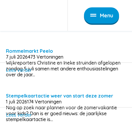
Nieuws
Menu
Filters
Wijk
Wijkvernieuwing
Rommelmarkt Peelo
7 juli 2026
473 Vertoningen
Wijkreporters Christine en Ineke struinden afgelopen
Zoeken
zondag 5 juli samen met andere enthousiastelingen
Lees verder
over de jaar...
Stempelkaartactie weer van start deze zomer
1 juli 2026
174 Vertoningen
Nog op zoek naar plannen voor de zomervakantie
voor kids? Dan is er goed nieuws: de jaarlijkse
Lees verder
stempelkaartactie is...