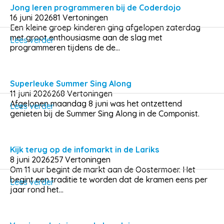
Jong leren programmeren bij de Coderdojo
16 juni 2026
81 Vertoningen
Een kleine groep kinderen ging afgelopen zaterdag
met groot enthousiasme aan de slag met
Lees verder
programmeren tijdens de de...
Superleuke Summer Sing Along
11 juni 2026
268 Vertoningen
Afgelopen maandag 8 juni was het ontzettend
Lees verder
genieten bij de Summer Sing Along in de Componist.
Kijk terug op de infomarkt in de Lariks
8 juni 2026
257 Vertoningen
Om 11 uur begint de markt aan de Oostermoer. Het
begint een traditie te worden dat de kramen eens per
Lees verder
jaar rond het...