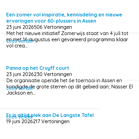
Een zomer vol inspiratie, kennisdeling en nieuwe
ervaringen voor 60-plussers in Assen
23 juni 2026
506 Vertoningen
Met het nieuwe initiatief Zomerwijs staat van 4 juli tot
en met 16 augustus een gevarieerd programma klaar
Lees verder
vol crea...
Panna op het Cruyff court
23 juni 2026
230 Vertoningen
De organisatie opende het 6e toernooi in Assen en
kondigde de grote sterren op dit gebied aan; Nasser El
Lees verder
Jackson en...
Er is altijd plek aan De Langste Tafel
Lees verder
19 juni 2026
217 Vertoningen