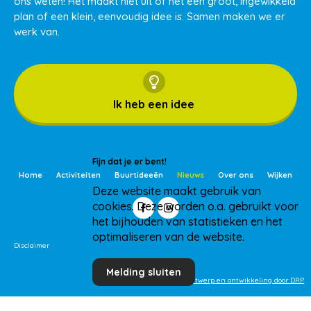
ons weten! Het maakt niet uit of het een groot, ingewikkeld
plan of een klein, eenvoudig idee is. Samen maken we er
werk van.
Ik heb een idee
Fijn dat je er bent!
Home
Activiteiten
Buurtideeën
Nieuws
Over ons
Wijken
Deze website maakt gebruik van
cookies. Deze worden o.a. gebruikt voor
het bijhouden van statistieken en het
optimaliseren van de website.
Disclaimer
Melding sluiten
Ontwerp en ontwikkeling door DRP