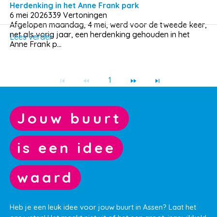
Herdenking in het Anne Frank park
6 mei 2026
339 Vertoningen
Afgelopen maandag, 4 mei, werd voor de tweede keer,
net als vorig jaar, een herdenking gehouden in het
Lees verder
Anne Frank p...
1
Jouw buurt
is een idee
waard
Heb je een leuk idee voor jouw buurt in Assen? Laat het