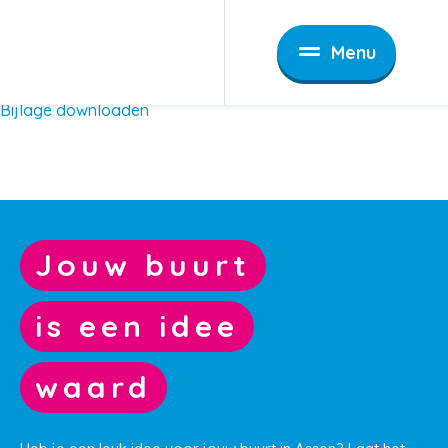
Home
Speelpagina
Buiten spelen
Wijkschatkaart Noorderpark Zuid
Wijkschatkaart
Menu
Noorderpark Zuid
Bijlage downloaden
Jouw buurt
is een idee
waard