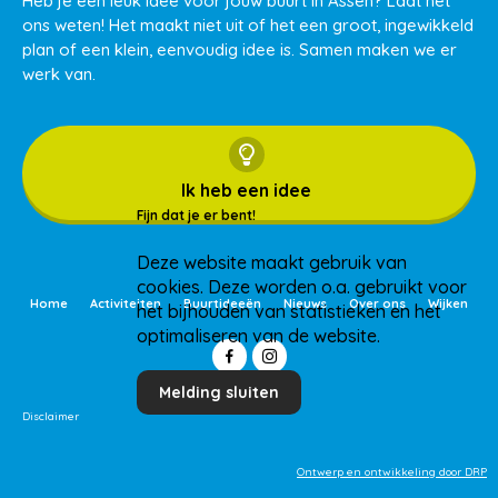
Heb je een leuk idee voor jouw buurt in Assen? Laat het
ons weten! Het maakt niet uit of het een groot, ingewikkeld
plan of een klein, eenvoudig idee is. Samen maken we er
werk van.
Ik heb een idee
Fijn dat je er bent!
Deze website maakt gebruik van
cookies. Deze worden o.a. gebruikt voor
Home
Activiteiten
Buurtideeën
Nieuws
Over ons
Wijken
het bijhouden van statistieken en het
optimaliseren van de website.
Melding sluiten
Disclaimer
Ontwerp en ontwikkeling door DRP