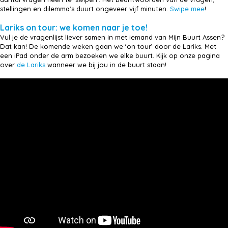
stellingen en dilemma’s duurt ongeveer vijf minuten.
Swipe mee
!
Lariks on tour: we komen naar je toe!
Vul je de vragenlijst liever samen in met iemand van Mijn Buurt Assen?
Dat kan! De komende weken gaan we ‘on tour’ door de Lariks. Met
een iPad onder de arm bezoeken we elke buurt. Kijk op onze pagina
over
de Lariks
wanneer we bij jou in de buurt staan!