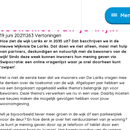
Nieuws
Woon je in de Lariks? Denk mee over de toekomst van 
Woon je in de Lariks?
Me
Denk mee over de
toekomst van je wijk!
19 juni 2021
1263 Vertoningen
Hoe ziet de wijk Lariks er in 2035 uit? Dat beschrijven we in de
nieuwe Wijkvisie De Lariks. Dat doen we niet alleen, maar met hulp
van partners, deskundigen en natuurlijk met de bewoners van de
wijk! Sinds deze week kunnen inwoners hun mening geven via
Swipocratie: een online vragenlijst waar je snel doorheen kunt
‘swipen’.
Het is niet de eerste keer dat we inwoners van De Lariks vragen mee
te denken over de toekomst van de wijk. Afgelopen jaar hebben we
via een bingokaart opgehaald welke thema’s belangrijk zijn voor
bewoners. Deze thema’s verwerken we nu in een visie. Daarbij moeten
we keuzes maken die mogelijk gevolgen hebben voor jouw
woonomgeving.
Wil je bijvoorbeeld liever meer groen in de wijk óf een parkeerplek
voor de deur? En hoe denk je over het verduurzamen van je woning?
Je kunt je mening geven door op je telefoon of tablet door een
aantal vragen heen te ‘swipen’. Het beantwoorden van de vragen,