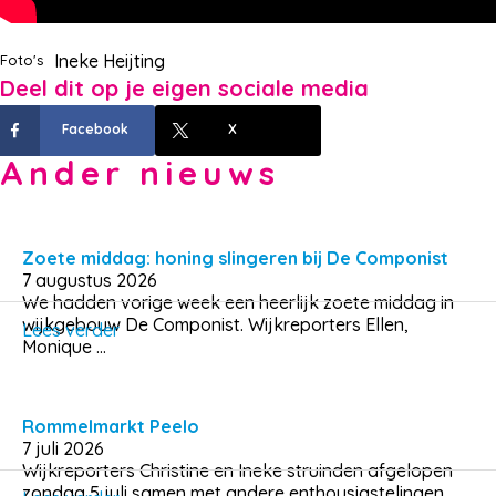
Ineke Heijting
Foto's
Deel dit op je eigen sociale media
Facebook
X
Ander nieuws
Zoete middag: honing slingeren bij De Componist
7 augustus 2026
We hadden vorige week een heerlijk zoete middag in
wijkgebouw De Componist. Wijkreporters Ellen,
Lees verder
Monique ...
Rommelmarkt Peelo
7 juli 2026
Wijkreporters Christine en Ineke struinden afgelopen
zondag 5 juli samen met andere enthousiastelingen