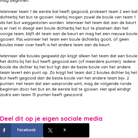
mag beginnen.
Wanneer team 1 de eerste bal heeft gegooid, probeert team 2 een bal
dichterbij het but te gooien. Hierbij mogen zowel de boule van team 1
als het but weggestoten worden. Wanneer het team dat aan de beurt
is er niet in slaagt een boule dichterbij het but te plaatsen dan het
vorige team, blijft dit team aan de beurt en mag het een nieuwe boule
gooien. Pas wanneer het team een boule dichterbij gooit, of geen
boules meer over heeft is het andere team aan de beurt.
Wanneer alle boules gespeeld zijn krijgt alleen het team dat een boule
het dichts bij het but heeft gegooid een (of meerdere punten). Iedere
boule die dichter bij het but ligt dan de beste boule van het andere
team levert één punt op. Zo krijgt het team dat 2 boules dichter bij het
but heeft gegooid dan de beste boule van het andere team bijv. 2
punten. Het team dat een werpronde wint, mag de volgende ronde
beginnen door het but en de eerste bal te gooien. Het spel eindigt
zodra een team 13 punten heeft gescoord.
Deel dit op je eigen sociale media
Facebook
X