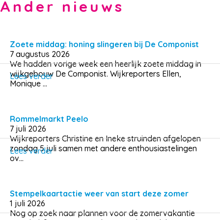
Ander nieuws
Zoete middag: honing slingeren bij De Componist
7 augustus 2026
We hadden vorige week een heerlijk zoete middag in
wijkgebouw De Componist. Wijkreporters Ellen,
Lees verder
Monique ...
Rommelmarkt Peelo
7 juli 2026
Wijkreporters Christine en Ineke struinden afgelopen
zondag 5 juli samen met andere enthousiastelingen
Lees verder
ov...
Stempelkaartactie weer van start deze zomer
1 juli 2026
Nog op zoek naar plannen voor de zomervakantie