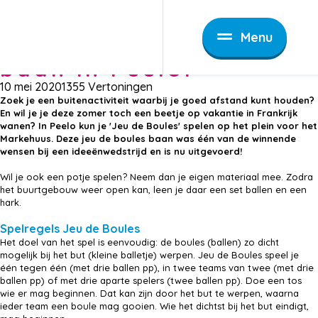
Nieuws
Waan je in Frankrijk op de Jeu de Boules baan in Peelo
Waan je in Frankrijk
Menu
op de Jeu de Boules
baan in Peelo!
10 mei 2020
1355 Vertoningen
Zoek je een buitenactiviteit waarbij je goed afstand kunt houden?
En wil je je deze zomer toch een beetje op vakantie in Frankrijk
wanen? In Peelo kun je 'Jeu de Boules' spelen op het plein voor het
Markehuus. Deze jeu de boules baan was één van de winnende
wensen bij een ideeënwedstrijd en is nu uitgevoerd!
Wil je ook een potje spelen? Neem dan je eigen materiaal mee. Zodra
het buurtgebouw weer open kan, leen je daar een set ballen en een
hark.
Spelregels Jeu de Boules
Het doel van het spel is eenvoudig: de boules (ballen) zo dicht
mogelijk bij het but (kleine balletje) werpen. Jeu de Boules speel je
één tegen één (met drie ballen pp), in twee teams van twee (met drie
ballen pp) of met drie aparte spelers (twee ballen pp). Doe een tos
wie er mag beginnen. Dat kan zijn door het but te werpen, waarna
ieder team een boule mag gooien. Wie het dichtst bij het but eindigt,