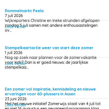
Rommelmarkt Peelo
7 juli 2026
Wijkreporters Christine en Ineke struinden afgelopen
zondag 5 juli samen met andere enthousiastelingen
Lees verder
ov...
Stempelkaartactie weer van start deze zomer
1 juli 2026
Nog op zoek naar plannen voor de zomervakantie
voor kids? Dan is er goed nieuws: de jaarlijkse
Lees verder
stempelkaa...
Een zomer vol inspiratie, kennisdeling en nieuwe
ervaringen voor 60-plussers in Assen
23 juni 2026
Met het nieuwe initiatief Zomerwijs staat van 4 juli tot
Lees verder
en met 16 augustus een gevarieerd programma klaa...