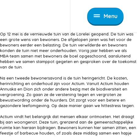
Nieuws
Vernieuwde tuin van de Lorelei
Vernieuwde tuin van
Menu
de Lorelei
2 juni 2026
132 Vertoningen
Op 12 mei is de vernieuwde tuin van de Lorelei geopend. De tuin was
een grote wens van bewoners. De afgelopen jaren was het voor de
bewoners eerder een belasting. De tuin verwilderde en bewoners
konden de tuin niet meer onderhouden. Vorig jaar hebben we als
MBA-team samen met bewoners de boel opgeschoond, aansluitend
hebben we samen stamppot gegeten en gesproken over de toekomst
van de tuin.
Na een tweede bewonersavond is de tuin heringericht. De kosten,
herinrichting en onderhoud zijn voor Actium. Vanuit Actium houden
Annuska en Dion zich onder andere bezig met de biodiversiteit en
vergroening. Zo gaan ze de verstening tegen en vergroten ze
bewustwording onder de huurders. Dit zorgt voor een betere en
gezondere leefomgeving. Op deze manier gaan we hittestress tegen.
Actium vindt het belangrijk dat mensen elkaar ontmoeten. Het draagt
bij aan woongenot. Deze tuin, grenzend aan de gemeenschappelijke
ruimte kan hieraan bijdragen. Bewoners kunnen hier samen zitten, een
feestje of barbecue houden, of zoals deze middag samen een hapje