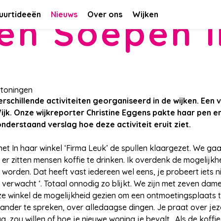
uurtideeën
Nieuws
Over ons
Wijken
n Soepen i
rtoningen
rschillende activiteiten georganiseerd in de wijken. Een v
jk. Onze wijkreporter Christine Eggens pakte haar pen en
onderstaand verslag hoe deze activiteit eruit ziet.
et In haar winkel ‘Firma Leuk’ de spullen klaargezet. We gaa
n er zitten mensen koffie te drinken. Ik overdenk de mogelijk
orden. Dat heeft vast iedereen wel eens, je probeert iets ni
 verwacht ‘. Totaal onnodig zo blijkt. We zijn met zeven dame
ze winkel de mogelijkheid gezien om een ontmoetingsplaats t
nder te spreken, over alledaagse dingen. Je praat over jezel
 zou willen of hoe je nieuwe woning je bevalt. Als de koffi