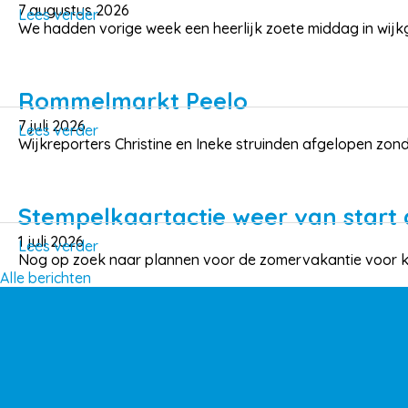
7 augustus 2026
Lees verder
We hadden vorige week een heerlijk zoete middag in wijkg
Rommelmarkt Peelo
7 juli 2026
Lees verder
Wijkreporters Christine en Ineke struinden afgelopen zond
Stempelkaartactie weer van start
1 juli 2026
Lees verder
Nog op zoek naar plannen voor de zomervakantie voor kids
Alle berichten