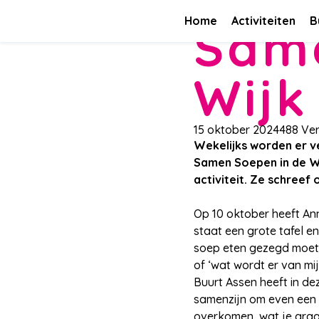
Nieuws
Samen Soepen in de Wijk
Home
Activiteiten
B
Same
Wijk
15 oktober 2024
488 Ve
Wekelijks worden er ve
Samen Soepen in de Wi
activiteit. Ze schreef 
Op 10 oktober heeft Ann
staat een grote tafel e
soep eten gezegd moet w
of ‘wat wordt er van mij
Buurt Assen heeft in de
samenzijn om even een a
overkomen, wat je graag