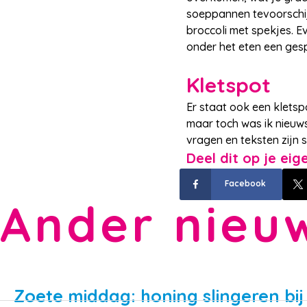
soeppannen tevoorschij
broccoli met spekjes. Ev
onder het eten een gespr
Kletspot
Er staat ook een kletsp
maar toch was ik nieuw
vragen en teksten zijn 
Deel dit op je ei
Facebook
Ander nieu
Zoete middag: honing slingeren bi