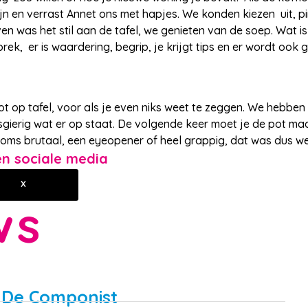
n en verrast Annet ons met hapjes. We konden kiezen uit, p
en was het stil aan de tafel, we genieten van de soep. Wat is h
ek, er is waardering, begrip, je krijgt tips en er wordt ook 
ot op tafel, voor als je even niks weet te zeggen. We hebben 
sgierig wat er op staat. De volgende keer moet je de pot ma
soms brutaal, een eyeopener of heel grappig, dat was dus w
gen sociale media
X
ws
j De Componist