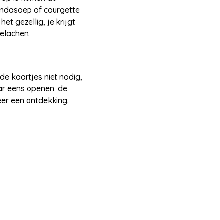
indasoep of courgette
et gezellig, je krijgt
gelachen.
de kaartjes niet nodig,
ar eens openen, de
eer een ontdekking.