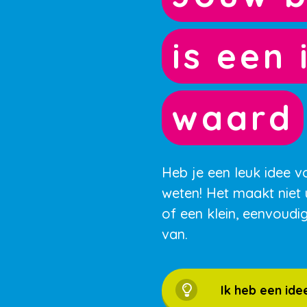
is een 
waard
Heb je een leuk idee v
weten! Het maakt niet 
of een klein, eenvoudi
van.
Ik heb een ide