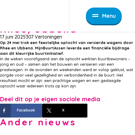
Nieuws
Optocht van versierde wagens in Rhee/Ubbena
Optocht van versierde
Menu
wagens in
Rhee/Ubbena
17 juni 2025
307 Vertoningen
Op 24 mei trok een feestelijke optocht van versierde wagens door
Rhee en Ubbena. MijnBuurtAssen leverde een financiële bijdrage
aan dit kleurrijke buurtinitiatief.
In de weken voorafgaand aan de optocht werkten buurtbewoners –
jong en oud – samen aan het bouwen en versieren van een
praalwagen. In de avonden en weekenden werd er volop geklust, wat
zorgde voor veel gezelligheid en verbondenheid in de buurt. Het
resultaat mocht er zijn: een prachtige wagen en een geslaagde
optocht waar iedereen trots op kon zijn.
Deel dit op je eigen sociale media
Facebook
X
Ander nieuws