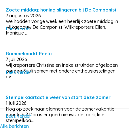
Zoete middag: honing slingeren bij De Componist
7 augustus 2026
We hadden vorige week een heerlijk zoete middag in
wijkgebouw De Componist. Wijkreporters Ellen,
Lees verder
Monique ...
Rommelmarkt Peelo
7 juli 2026
Wijkreporters Christine en Ineke struinden afgelopen
zondag 5 juli samen met andere enthousiastelingen
Lees verder
ov...
Stempelkaartactie weer van start deze zomer
1 juli 2026
Nog op zoek naar plannen voor de zomervakantie
voor kids? Dan is er goed nieuws: de jaarlijkse
Lees verder
stempelkaa...
Alle berichten