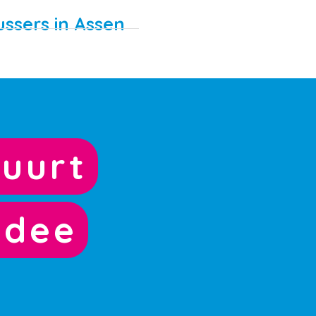
ussers in Assen
uurt
idee