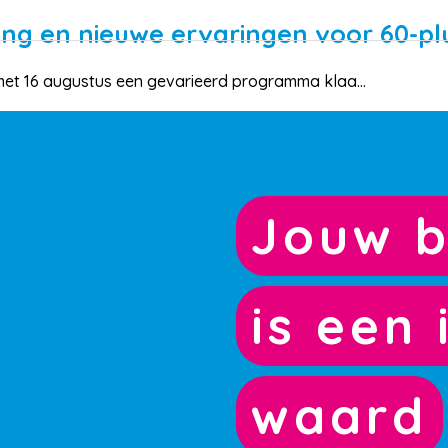
ling en nieuwe ervaringen voor 60-pl
n met 16 augustus een gevarieerd programma klaa...
Jouw b
is een 
waard