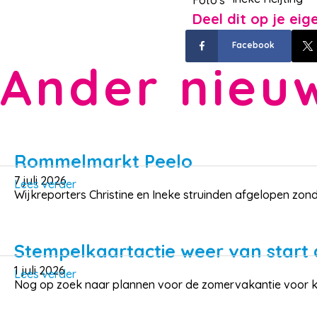
Foto's
Deel dit op je ei
Facebook
Ander nieu
Rommelmarkt Peelo
7 juli 2026
Lees verder
Wijkreporters Christine en Ineke struinden afgelopen zond
Stempelkaartactie weer van start
1 juli 2026
Lees verder
Nog op zoek naar plannen voor de zomervakantie voor kids