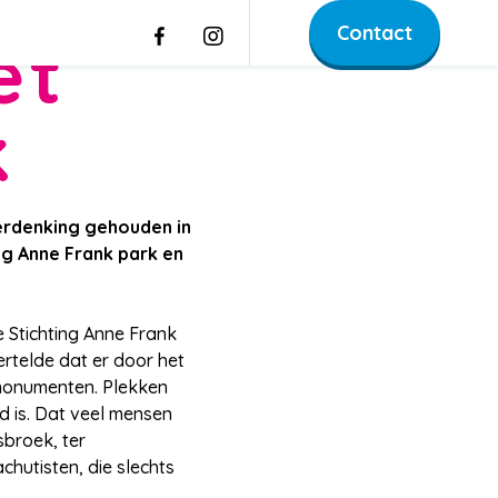
Contact
et
k
herdenking gehouden in
ng Anne Frank park en
 Stichting Anne Frank
rtelde dat er door het
 monumenten. Plekken
d is. Dat veel mensen
sbroek, ter
hutisten, die slechts