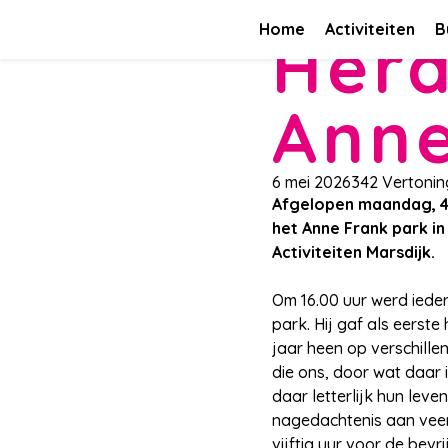
Nieuws
Herdenking in het Anne Frank park
Home
Activiteiten
B
Herd
Anne
6 mei 2026
342 Vertoni
Afgelopen maandag, 4 
het Anne Frank park in
Activiteiten Marsdijk.
Om 16.00 uur werd iede
park. Hij gaf als eers
jaar heen op verschill
die ons, door wat daar 
daar letterlijk hun lev
nagedachtenis aan veert
vijftig uur voor de bev