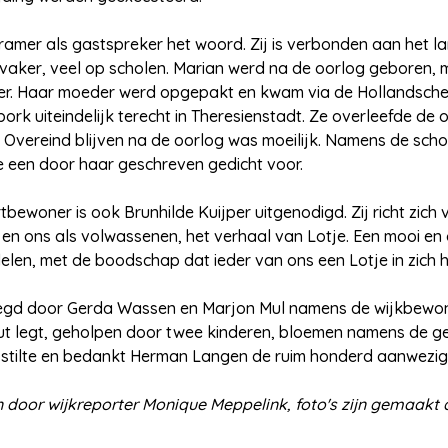
amer als gastspreker het woord. Zij is verbonden aan het l
vaker, veel op scholen. Marian werd na de oorlog geboren, m
r. Haar moeder werd opgepakt en kwam via de Hollandsch
k uiteindelijk terecht in Theresienstadt. Ze overleefde de 
n. Overeind blijven na de oorlog was moeilijk. Namens de scho
 een door haar geschreven gedicht voor.
tbewoner is ook Brunhilde Kuijper uitgenodigd. Zij richt zich
, en ons als volwassenen, het verhaal van Lotje. Een mooi e
len, met de boodschap dat ieder van ons een Lotje in zich h
egd door Gerda Wassen en Marjon Mul namens de wijkbewon
t legt, geholpen door twee kinderen, bloemen namens de g
 stilte en bedankt Herman Langen de ruim honderd aanwezig
en door wijkreporter Monique Meppelink, foto's zijn gemaakt 