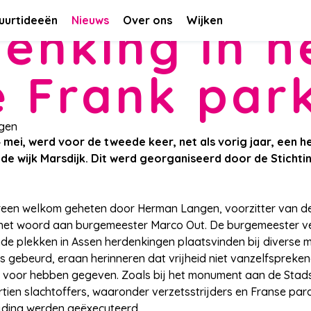
uurtideeën
Nieuws
Over ons
Wijken
enking in h
 Frank par
ngen
mei, werd voor de tweede keer, net als vorig jaar, een 
 de wijk Marsdijk. Dit werd georganiseerd door de Stichti
reen welkom geheten door Herman Langen, voorzitter van de
te het woord aan burgemeester Marco Out. De burgemeester ve
ende plekken in Assen herdenkingen plaatsvinden bij diverse
is gebeurd, eraan herinneren dat vrijheid niet vanzelfspreken
en voor hebben gegeven. Zoals bij het monument aan de Stad
ien slachtoffers, waaronder verzetsstrijders en Franse parac
rijding werden geëxecuteerd.