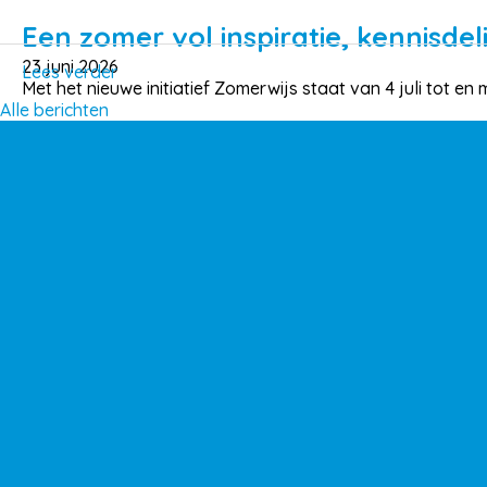
Een zomer vol inspiratie, kennisde
23 juni 2026
Lees verder
Met het nieuwe initiatief Zomerwijs staat van 4 juli tot e
Alle berichten