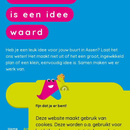
is een idee
waard
Heb je een leuk idee voor jouw buurt in Assen? Laat het
ons weten! Het maakt niet uit of het een groot, ingewikkeld
plan of een klein, eenvoudig idee is. Samen maken we er
werk van.
Ik heb een idee
Fijn dat je er bent!
Deze website maakt gebruik van
cookies. Deze worden o.a. gebruikt voor
Home
Activiteiten
Buurtideeën
Nieuws
Over ons
Wijken