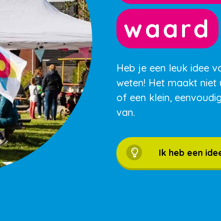
waard
Heb je een leuk idee v
weten! Het maakt niet 
of een klein, eenvoudi
van.
Ik heb een ide