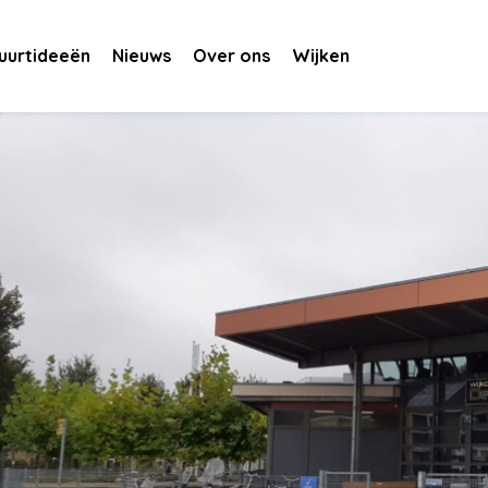
uurtideeën
Nieuws
Over ons
Wijken