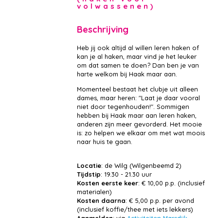
volwassenen)
Beschrijving
Heb jij ook altijd al willen leren haken of
kan je al haken, maar vind je het leuker
om dat samen te doen? Dan ben je van
harte welkom bij Haak maar aan.
Momenteel bestaat het clubje uit alleen
dames, maar heren: "Laat je daar vooral
niet door tegenhouden!". Sommigen
hebben bij Haak maar aan leren haken,
anderen zijn meer gevorderd. Het mooie
is: zo helpen we elkaar om met wat moois
naar huis te gaan.
Locatie
: de Wilg (Wilgenbeemd 2)
Tijdstip
: 19.30 - 21.30 uur
Kosten eerste keer
: € 10,00 p.p. (inclusief
materialen)
Kosten daarna
: € 5,00 p.p. per avond
(inclusief koffie/thee met iets lekkers)
Aanmelden
: via
Activiteiten Marsdijk -