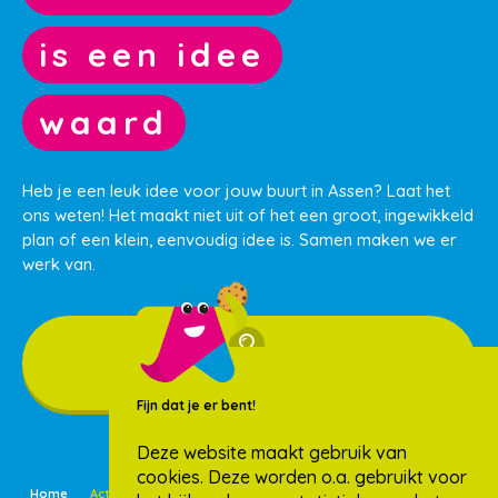
is een idee
waard
Heb je een leuk idee voor jouw buurt in Assen? Laat het
ons weten! Het maakt niet uit of het een groot, ingewikkeld
plan of een klein, eenvoudig idee is. Samen maken we er
werk van.
Ik heb een idee
Fijn dat je er bent!
Deze website maakt gebruik van
cookies. Deze worden o.a. gebruikt voor
Home
Activiteiten
Buurtideeën
Nieuws
Over ons
Wijken