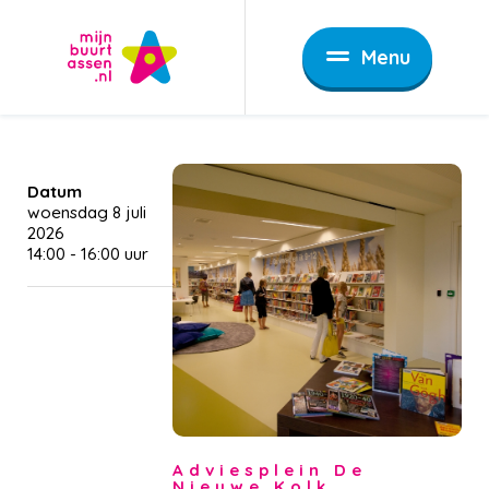
Menu
Datum
woensdag 8 juli
2026
14:00
-
16:00
Adviesplein De
Nieuwe Kolk