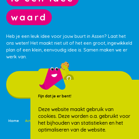
waard
Heb je een leuk idee voor jouw buurt in Assen? Laat het
ons weten! Het maakt niet uit of het een groot, ingewikkeld
plan of een klein, eenvoudig idee is. Samen maken we er
werk van.
Ik heb een idee
Fijn dat je er bent!
Deze website maakt gebruik van
cookies. Deze worden o.a. gebruikt voor
Home
Activiteiten
Buurtideeën
Nieuws
Over ons
Wijken
het bijhouden van statistieken en het
optimaliseren van de website.