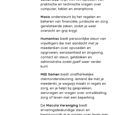
praktische en technische vragen over
computer, tablet en smartphone.
Masis
ondersteunt bij het regelen en
beheren van financiële, juridische en zorg
gerelateerde zaken, zodat je weer
overzicht en grip krijgt.
Humanitas
biedt persoonlijke steun van
vrijwilligers die met aandacht met je
meedenken over opvoeden en
opgroeien, eenzaamheid en zingeving,
contact en steun, geldzaken en
administratie zodat jijzelf weer verder
kunt.
MEE Samen
biedt onafhankelijke
cliëntondersteuning: iemand die met je
meedenkt, je wegwijs maakt in regels en
zorg, en je helpt bij gesprekken,
aanvragen en vragen over ontwikkeling,
zorg of leven met een beperking.
De
Macula Vereniging
biedt
ervaringsdeskundige steun en
beantwoordt al je vragen over leven met